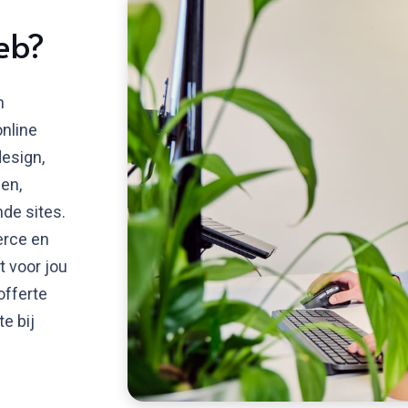
eb?
n
nline
design,
en,
de sites.
erce en
t voor jou
offerte
e bij